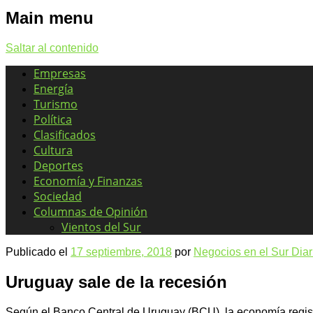
Main menu
Saltar al contenido
Empresas
Energía
Turismo
Política
Clasificados
Cultura
Deportes
Economía y Finanzas
Sociedad
Columnas de Opinión
Vientos del Sur
Publicado el
17 septiembre, 2018
por
Negocios en el Sur Diar
Uruguay sale de la recesión
Según el Banco Central de Uruguay (BCU), la economía registró e