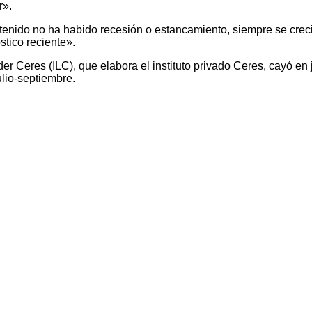
r».
s tenido no ha habido recesión o estancamiento, siempre se cre
tico reciente».
der Ceres (ILC), que elabora el instituto privado Ceres, cayó en
ulio-septiembre.